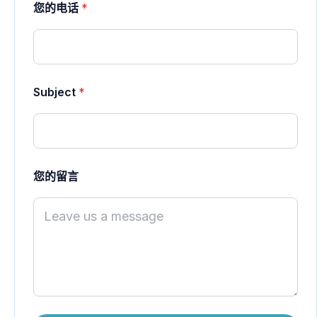
您的电话
*
u
b
j
e
c
t
Y
Subject
*
O
U
R
N
u
m
您的留言
b
e
r
s