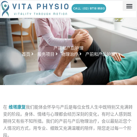
跳
CALL: (02) 9718 9580
至
关于我
服务项
联系我
常见问
内
容
产前和产后护理
首页
服务项目
物理治疗
产前和产后护理
在
维塔康复
我们能体会怀孕与产后是每位女性人生中既特别又充满转
变的阶段。身体、情绪与心理都会经历深刻的变化，有时让人感到既
期待又有些不知所措。我们的产前与产后物理治疗，会以最贴近您个
人情况的方式，用专业、细致又充满温暖的陪伴，陪您走过每一个阶
段。