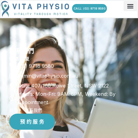
跳
CALL: (02) 9718 9580
至
关于我
服务项
联系我
常见问
内
容
联系我們
维 塔 康 复
(02) 9718 9580
admin@vitaphysio.com.au
Suite 407/160 Rowe Street, NSW 2122
Hours: Mon-Fri: 9AM-6PM, Weekend: By
Appointment
首页
联系我們
预 约 服 务