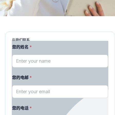
与我们联系
您
您的姓名
*
的
电
邮
M
E
S
S
您的电邮
*
A
G
E
您
的
电
您的电话
*
话