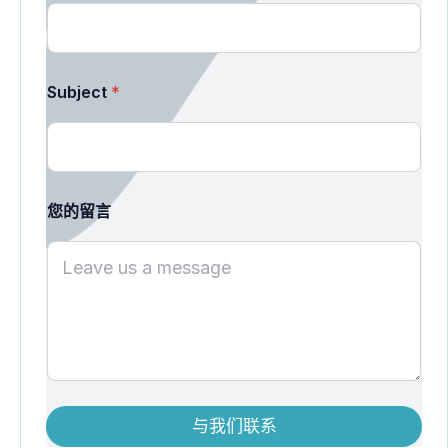
E
N
u
m
b
Subject
*
e
r
s
M
E
S
您的留言
S
A
G
E
与我们联系