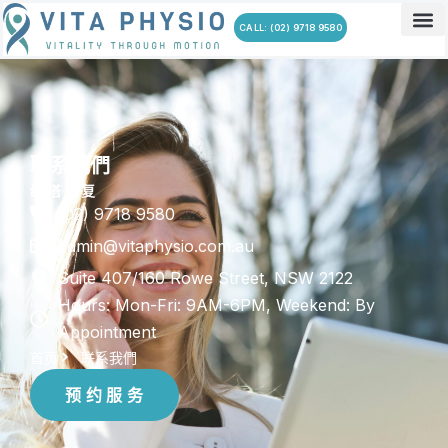
跳
CALL: (02) 9718 9580
至
关于我
服务项
联系我
常见问
内
容
联系我們
维 塔 康 复
(02) 9718 9580
admin@vitaphysio.com.au
Suite 407/160 Rowe Street, NSW 2122
Hours: Mon-Fri: 9AM-6PM, Weekend: By
Appointment
首页
联系我們
预 约 服 务