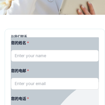
与我们联系
您的姓名
*
您的电邮
*
N
您的电话
*
A
M